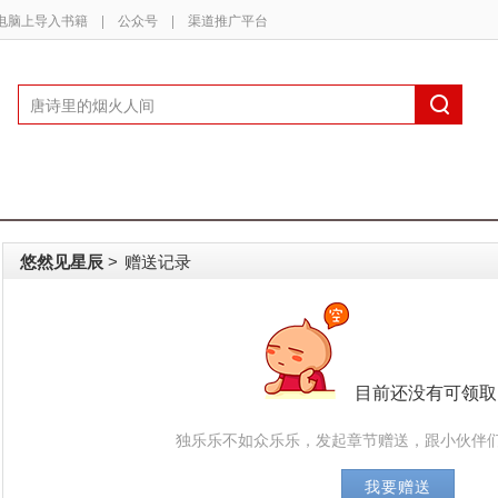
电脑上导入书籍
|
公众号
|
渠道推广平台
悠然见星辰
赠送记录
>
目前还没有可领取
独乐乐不如众乐乐，发起章节赠送，跟小伙伴们
我要赠送