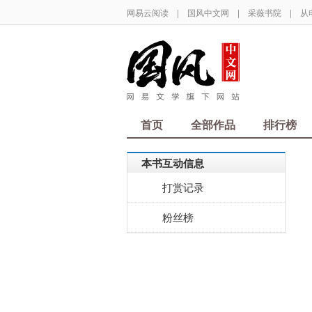
网易云阅读
|
国风中文网
|
采薇书院
|
从
首页
全部作品
排行榜
本书互动信息
打赏记录
粉丝榜