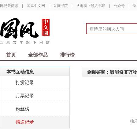
网易云阅读
|
国风中文网
|
采薇书院
|
从电脑上导入书籍
|
公众号
|
渠
首页
全部作品
排行榜
本书互动信息
金瞳鉴宝：我能修复万
打赏记录
月票记录
粉丝榜
独
赠送记录