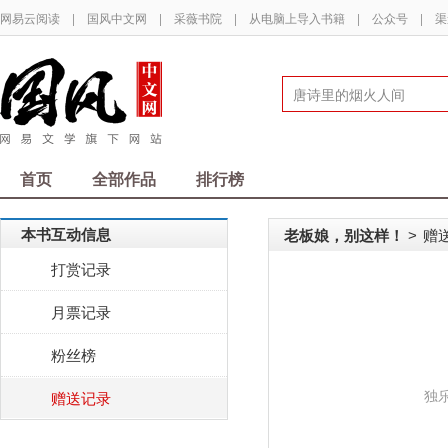
网易云阅读
|
国风中文网
|
采薇书院
|
从电脑上导入书籍
|
公众号
|
渠
首页
全部作品
排行榜
本书互动信息
老板娘，别这样！
赠
>
打赏记录
月票记录
粉丝榜
独
赠送记录