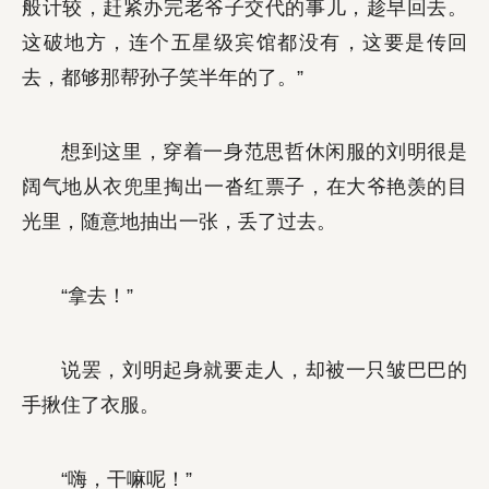
般计较，赶紧办完老爷子交代的事儿，趁早回去。
这破地方，连个五星级宾馆都没有，这要是传回
去，都够那帮孙子笑半年的了。”
想到这里，穿着一身范思哲休闲服的刘明很是
阔气地从衣兜里掏出一沓红票子，在大爷艳羡的目
光里，随意地抽出一张，丢了过去。
“拿去！”
说罢，刘明起身就要走人，却被一只皱巴巴的
手揪住了衣服。
“嗨，干嘛呢！”