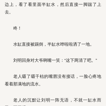
边上，看了看里面半缸水，然后直接一脚踹了上
去。
咚！
水缸直接被踢倒，半缸水哗啦啦洒了一地。
刘明回身对大爷咧嘴一笑：“这下两清了吧。”
老人嗫了嗫干枯的嘴唇没有接话，一脸心疼地
看着那满地的流水。
老人的沉默让刘明一阵无语，不就一缸水而