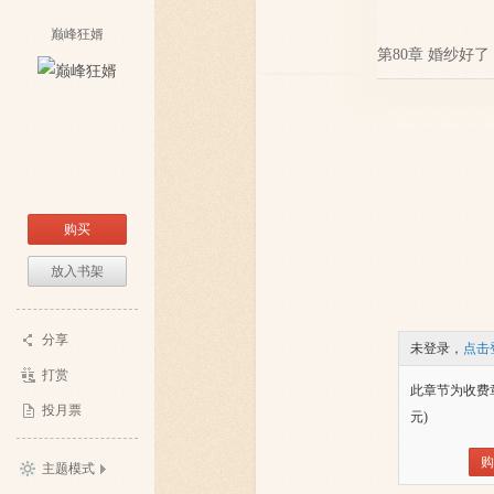
巅峰狂婿
第80章 婚纱好了
购买
放入书架
分享
未登录，
点击
打赏
此章节为收费
投月票
元)
购
主题模式