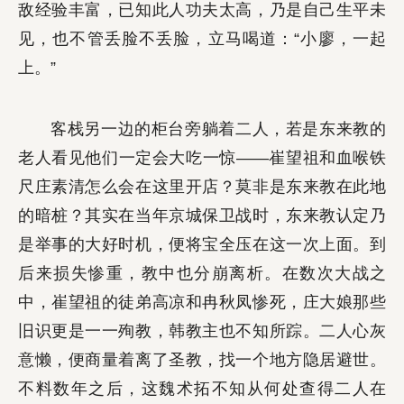
敌经验丰富，已知此人功夫太高，乃是自己生平未
见，也不管丢脸不丢脸，立马喝道：“小廖，一起
上。”
客栈另一边的柜台旁躺着二人，若是东来教的
老人看见他们一定会大吃一惊——崔望祖和血喉铁
尺庄素清怎么会在这里开店？莫非是东来教在此地
的暗桩？其实在当年京城保卫战时，东来教认定乃
是举事的大好时机，便将宝全压在这一次上面。到
后来损失惨重，教中也分崩离析。在数次大战之
中，崔望祖的徒弟高凉和冉秋凤惨死，庄大娘那些
旧识更是一一殉教，韩教主也不知所踪。二人心灰
意懒，便商量着离了圣教，找一个地方隐居避世。
不料数年之后，这魏术拓不知从何处查得二人在