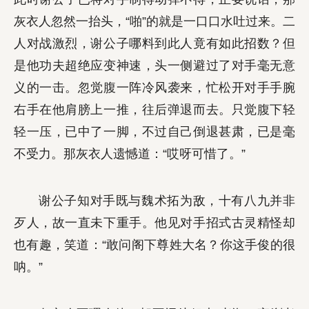
灰衣人忽然一抬头，“啪”的就是一口口水吐过来。二
人对战激烈，谢公子哪料到此人竟有如此招数？但
是他功夫超绝应变神速，头一侧避过了对手毫无意
义的一击。忽觉腹一阵冷风袭来，忙松开对手手腕
右手在他肩膀上一推，往后弹退而去。只觉腹下轻
轻一压，已中了一脚，不过自己倒退甚肃，已是毫
不受力。那灰衣人遗憾道：“哎呀可惜了。”
谢公子知对手既与魏术拓为敌，十有八九并非
歹人，故一直未下重手。他见对手招式古灵精怪却
也有趣，笑道：“敢问阁下尊姓大名？你这手俊的很
呐。”