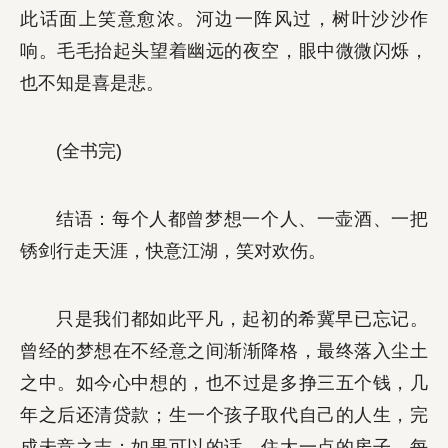
此话面上笑意愈浓。河边一阵风过，树叶沙沙作
响。毛毛抬起头望着幽远的夜空，眼中微微闪烁，
也不知是喜是悲。
(全书完)
结语：每个人都曾梦想一个人、一壶酒、一把
锈剑行走天涯，快意江湖，笑对欢伤。
只是我们都如此平凡，起初的希冀早已忘记。
曾经的梦想在不经意之间渐渐降格，最终落入尘土
之中。如今心中想的，也不过是多挣三五个钱，几
年之后还清贷款；生一个孩子取代自己的人生，完
成未竞之志；如果可以的话，住大一点的房子，每