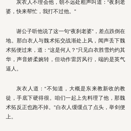
灰衣人不理会他，朝不远处粗声叫道：“夜刹老
婆，快来帮忙，我打不过他。”
谢公子听他说了这一句“夜刹老婆”，差点跌倒在
地。那白衣人与魏术拓交战渐处上风，闻声丢下魏
术拓便过来，道：“这是何人？”只见白衣胜雪灼灼其
华，声音娇柔婉转，但动作雷厉风行，端的是英气
逼人。
灰衣人道：“不知道，大概是东来教新收的教
徒，手底下硬得很。咱们一起上先料理了他，那魏
术拓反正也跑不掉。”白衣人缓缓点了点头，举剑便
上。