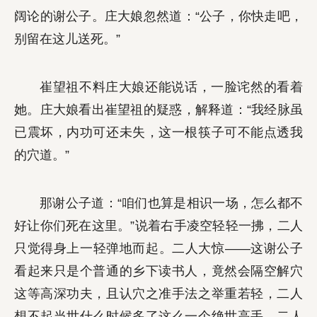
阔论的谢公子。庄大娘忽然道：“公子，你快走吧，
别留在这儿送死。”
崔望祖不料庄大娘还能说话，一脸诧然的看着
她。庄大娘看出崔望祖的疑惑，解释道：“我经脉虽
已震坏，内功可还未失，这一根筷子可不能点透我
的穴道。”
那谢公子道：“咱们也算是相识一场，怎么都不
好让你们死在这里。”说着右手凌空轻轻一拂，二人
只觉得身上一轻弹地而起。二人大惊——这谢公子
看起来只是个普通的乡下读书人，竟然会隔空解穴
这等高深功夫，且认穴之准手法之举重若轻，二人
想不起当世什么时候多了这么一个绝世高手。二人