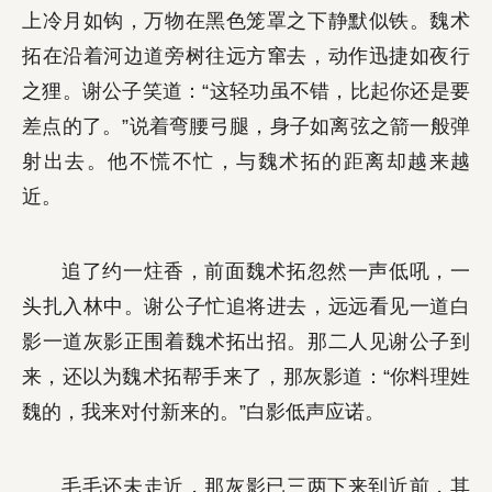
上冷月如钩，万物在黑色笼罩之下静默似铁。魏术
拓在沿着河边道旁树往远方窜去，动作迅捷如夜行
之狸。谢公子笑道：“这轻功虽不错，比起你还是要
差点的了。”说着弯腰弓腿，身子如离弦之箭一般弹
射出去。他不慌不忙，与魏术拓的距离却越来越
近。
追了约一炷香，前面魏术拓忽然一声低吼，一
头扎入林中。谢公子忙追将进去，远远看见一道白
影一道灰影正围着魏术拓出招。那二人见谢公子到
来，还以为魏术拓帮手来了，那灰影道：“你料理姓
魏的，我来对付新来的。”白影低声应诺。
毛毛还未走近，那灰影已三两下来到近前，其