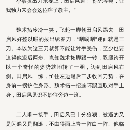
小廖拔出刀来要上，田启风道：“你先等会，让
我独力来会会这位瞎子教主。”
魏术拓冷冷一笑，飞起一脚朝田启风踢去。田
启风好整以暇的拔出绣春刀，“唰唰唰”迎面就是三
刀。本以为这三刀就算不能让对手受伤，至少也要
迫得他退后两步。岂知魏术拓脚跟一转，双腿跨开
以一个奇怪的姿势就地转了一圈，迈到田启风右
侧。田启风一惊，忙往左边退后三步收回刀势，在
身前一拐护住身形。魏术拓一招连环踢直取对手上
身，田启风见识不妙往旁边一滚。
二人甫一接手，田启风已十分狼狈，被逼的又
是闪躲又是翻滚，不由得面上青一阵白一阵。他临