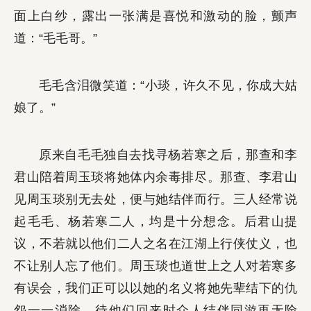
面上白纱，露出一张满是喜悦和激动的脸，颤声
道：“毛毛哥。”
毛毛含泪微笑道：“小琰，许久不见，你成大姑
娘了。”
原来自毛毛独自去找寻杨若寒之后，那查和李
君山陪着周玉琰将她体内余毒排尽。那查、李君山
见周玉琰别无去处，便与她结伴而行。三人经常说
起毛毛、杨若寒二人，均是十分想念。后君山提
议，不若就以他们二人之名在江湖上行侠仗义，也
不让别人忘了他们。周玉琰也道世上之人对若寒多
有误会，我们正可以以她的名义将她先辈结下的仇
怨一一消除，待他们回来时众人结伴同游再无险