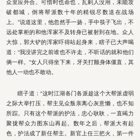
众里应外合。可惜时也命也，瓦剌人没用，未能攻
破都城，倒将帮派数十年的精锐尽数送在战场
上。”说道这里，他忽然手一扬，手中筷子飞出，不
远处掌柜的和他浑家不及转身已被射到在地。众人
大惊，郭大铲的浑家吓得站起身来，瞎子已大声喝
道：“我没讲完之前谁也不许走，不听话的就和他们
俩一样。”女人只得坐下来，牙关打颤身体僵直，其
他人一动也不敢动。
瞎子道：“这时江湖各门各派趁这个大帮派虚弱
之际大举打压，帮主见众叛亲离心灰意懒，也不知
所踪。只有这个帮派的护法，忠心耿耿，一直竭力
聚拢帮众力图东山再起。数年之后，帮派大有起
色，护法成了新任帮主。新官上任三把火，第一件