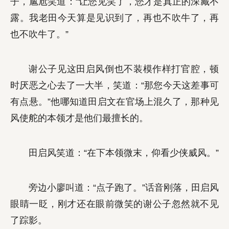
子，尴尬笑道：“让您见笑了，您才是真正的深藏不
露。我老田今天算是见识到了，再也不吹牛了，再
也不吹牛了。”
谢公子见这田启风倒也不装模作样打官腔，顿
时厌恶之心去了一大半，笑道：“那您今天这差事可
有点悬。”他哪知道田启文在官场上混久了，那种见
风使舵的本领才是他们最擅长的。
田启风笑道：“在下本领微末，仰看少侠威风。”
旁边小廖叫道：“点子跑了。”话音刚落，田启风
眼睛一眨，刚才还在眼前微笑的谢公子忽然就不见
了踪影。