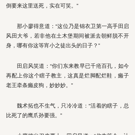
倒要来这里送死，实在可笑。”
那小廖得意道：“这位乃是锦衣卫第一高手田启
风田大爷，若非他在土木堡期间被派去朝鲜脱不开
身，哪有你这等宵小之徒出头的日子？”
田启风笑道：“你们东来教早已千疮百孔，如今
再配上你这个瞎子教主，这真是烂脚配烂鞋，癞子
老王牵条癞皮狗，妙妙妙。”
魏术拓也不生气，只冷冷道：“活着的瞎子，总
比死了的鹰爪孙要强。”