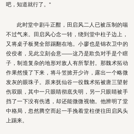
吧，知道就行了。”
此时堂中剧斗正酣，田启风二人已被压制的喘
不过气来。田启风心念一转，绕到堂中柱子边上，
又将桌子板凳全部踢翻在地。小廖也是锦衣卫中的
佼佼者，见此立刻会意——这乃是欺负对手是个瞎
子，制造复杂的地形对敌人有所掣肘。那魏术拓动
作果然慢了下来，将斗笠掀开少许，露出一个略微
发灰的眼珠子。原来抚仙谷一役魏术拓被唐三望射
伤双眼，其中一只眼睛彻底失明，另一只眼睛被手
挡了一下没有伤透，却还能微微视物。他辨明了堂
中格局，忽然腾空而起一手挽着堂柱便往田启风头
上踢来。