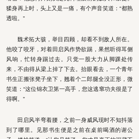
猱身再上时，头上又是一痛，有个声音笑道：“都熟
透啦。”
魏术拓大骇，举目四顾，却看不到敌人所在。
他咬了咬牙，对着田启风作势欲踢，果然听得耳侧
风响，忙转身踢过去。只觉一股大力从脚踝处传
来，不由得从梁上掉了下去。抬眼看去，一个青年
书生正搬张凳子坐下，翘着个二郎腿全没正形，微
笑道：“这位锦衣卫第一高手，您这逃窜功夫很是了
得啊。”
田启风半弯着腰，之前一身威风现时不知抖落
到了哪里。见那书生便是之前在桌前喝酒的谢公