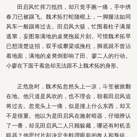
田启风忙挥刀抵挡，却只觉手腕一痛，手中绣
春刀已被踢飞。魏术拓打蛇随棍上，一脚腿法如同
风车一般踢将过去。田启风大骇，忙围着柱子满屋
逃窜，妄图靠满地的桌凳拖延片刻。可惜魏术拓早
已想清楚这招，双手或攀梁或挽柱，脚底就不曾沾
着地面，满地的桌凳倒影响了田、廖二人的行动。
小廖在下面干着急却无法跟不上魏术拓的身形。
正危急时，魏术拓忽然头上一凉，斗笠被掀翻
在地。他只道是风吹的，也不理会，朝着田启风追
将过去。忽觉头上一痛，似是撞上什么东西，却又
不是很重。他以为是田启风在施射暗器，仔细辨认
了一番，却见田启风二人只顾躲藏，哪还有时机丢
暗器？他思忖片刻决定先料理眼前的敌人和叛徒。