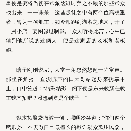
事便是要将当初在帮派落难时弃之不顾的那些帮众
找出来，一一诛杀。这些叛徒之中有两个位高权重
者，曾为一省舵主，如今却跑到湖湘之地来，开了
一爿小店，妄图躲过制裁。”众人听得此言，心中已
猜到他所说的这俩人，便是这家店的老板和老板
娘。
瞎子刚刚说完，大堂一角忽然想起一阵掌声。
那坐在角落一直没吭声的田大哥站起身来抚掌不
止，口中笑道：“精彩精彩，阁下便是东来教新任教
主魏术拓吧？没想到竟是个瞎子。”
魏术拓脑袋微微一侧，嘿嘿冷笑道：“你们两个
鹰爪孙，不去做自己最擅长的敲诈勒索欺压民众，