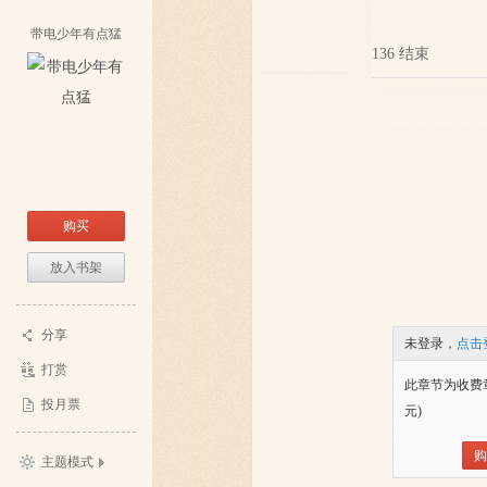
带电少年有点猛
136 结束
购买
放入书架
分享
未登录，
点击
打赏
此章节为收费
投月票
元)
购
主题模式