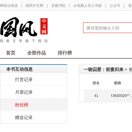
网易云阅读
|
国风中文网
|
采薇书院
|
从电脑上导入书籍
|
公众号
|
渠
首页
全部作品
排行榜
本书互动信息
一吻囚爱：前妻归来
>
打赏记录
排名
昵称
月票记录
13630020**..
41
粉丝榜
赠送记录