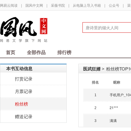
网易云阅读
|
国风中文网
|
采薇书院
|
从电脑上导入书籍
|
公众号
|
渠
首页
全部作品
排行榜
本书互动信息
医武狂婿
粉丝榜TOP1
>
打赏记录
排名
昵称
月票记录
手机用户_10
1
粉丝榜
21***
2
赠送记录
满满
3