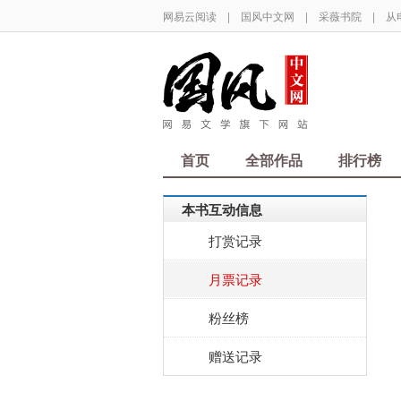
网易云阅读
|
国风中文网
|
采薇书院
|
从
首页
全部作品
排行榜
本书互动信息
打赏记录
月票记录
粉丝榜
赠送记录