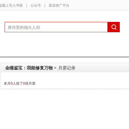
电脑上导入书籍
|
公众号
|
渠道推广平台
金瞳鉴宝：我能修复万物
月票记录
>
本月
0
人投了
0
张月票