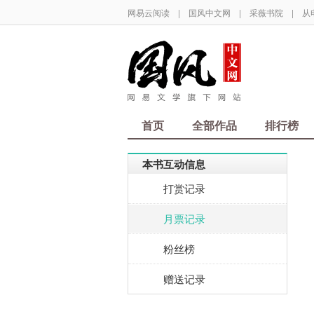
网易云阅读
|
国风中文网
|
采薇书院
|
从
首页
全部作品
排行榜
本书互动信息
打赏记录
月票记录
粉丝榜
赠送记录