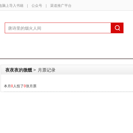
电脑上导入书籍
|
公众号
|
渠道推广平台
夜夜夜的微醺
月票记录
>
本月
0
人投了
0
张月票