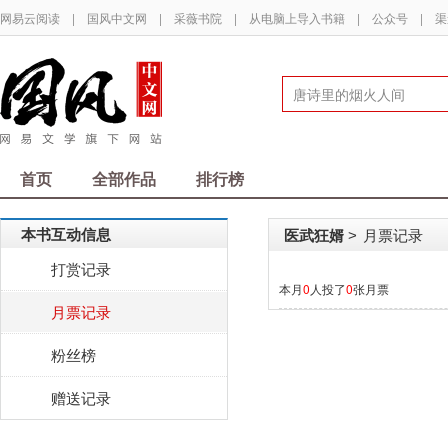
网易云阅读
|
国风中文网
|
采薇书院
|
从电脑上导入书籍
|
公众号
|
渠
首页
全部作品
排行榜
本书互动信息
医武狂婿
月票记录
>
打赏记录
本月
0
人投了
0
张月票
月票记录
粉丝榜
赠送记录