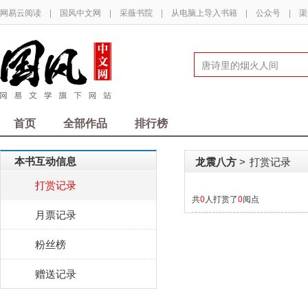
网易云阅读
|
国风中文网
|
采薇书院
|
从电脑上导入书籍
|
公众号
|
渠
首页
全部作品
排行榜
本书互动信息
龙震八方
打赏记录
>
打赏记录
共
0
人打赏了
0
阅点
月票记录
粉丝榜
赠送记录