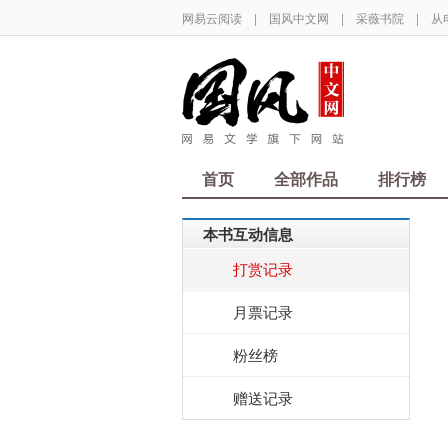
网易云阅读
|
国风中文网
|
采薇书院
|
从
首页
全部作品
排行榜
本书互动信息
打赏记录
月票记录
粉丝榜
赠送记录