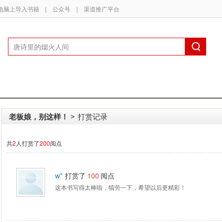
电脑上导入书籍
|
公众号
|
渠道推广平台
老板娘，别这样！
打赏记录
>
共
2
人打赏了
200
阅点
w*
打赏了
100
阅点
这本书写得太棒啦，犒劳一下，希望以后更精彩！