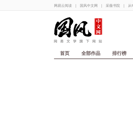
网易云阅读
|
国风中文网
|
采薇书院
|
从
首页
全部作品
排行榜