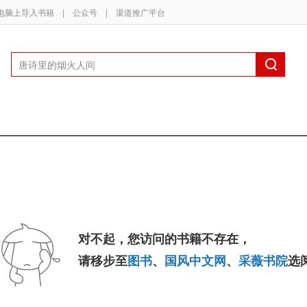
电脑上导入书籍
|
公众号
|
渠道推广平台
对不起，您访问的书籍不存在，
请移步至
图书
、
国风中文网
、
采薇书院
选