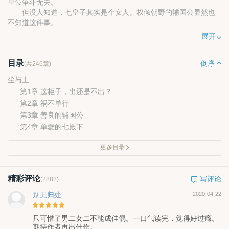
皇位争斗无关。
但没人知道，七皇子其实是个女人。权倾朝野的辅国公显然也
不知道这件事。
所以后来，他为了掩盖这个秘密，一定要送赵长念下地狱。
展开
我可以九五荣登，也可以为你一笑俯首称臣。
目录
倒序
(共246章)
尘与土
第1章 这柜子，出还是不出？
第2章 祸不单行
第3章 善良的辅国公
第4章 单蠢的七殿下
更多目录
精彩评论
写评论
(2882)
别无归处
2020-04-22
只可惜了男二女二不能成佳偶。一口气读完，觉得好过瘾。
期待作者再出佳作。