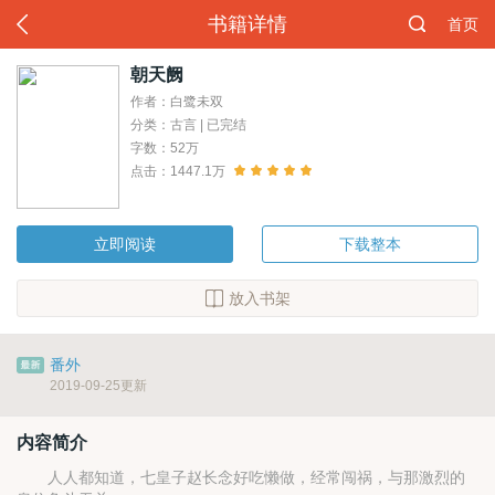
书籍详情
首页
朝天阙
作者：白鹭未双
分类：古言 | 已完结
字数：52万
点击：1447.1万
立即阅读
下载整本
放入书架
番外
2019-09-25更新
内容简介
人人都知道，七皇子赵长念好吃懒做，经常闯祸，与那激烈的