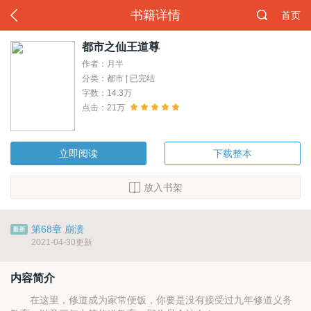
书籍详情
首页
都市之仙王道尊
作者：月半
分类：都市 | 已完结
字数：14.3万
点击：21万
立即阅读
下载整本
放入书架
第68章 崩溃
2021-04-30更新
内容简介
在这里，修道成为家常便饭，你要是没有接受过九年修道义务