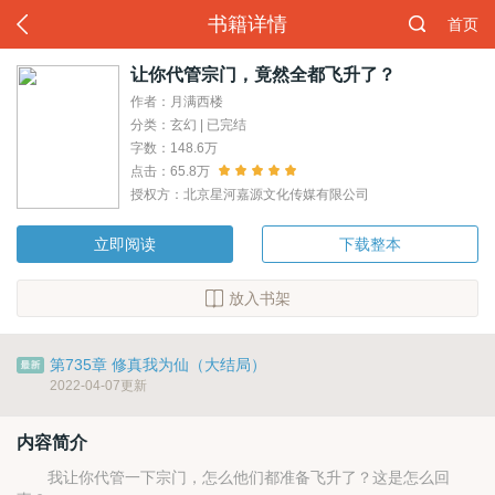
书籍详情
首页
让你代管宗门，竟然全都飞升了？
作者：月满西楼
分类：玄幻 | 已完结
字数：148.6万
点击：65.8万
授权方：北京星河嘉源文化传媒有限公司
立即阅读
下载整本
放入书架
第735章 修真我为仙（大结局）
2022-04-07更新
内容简介
我让你代管一下宗门，怎么他们都准备飞升了？这是怎么回