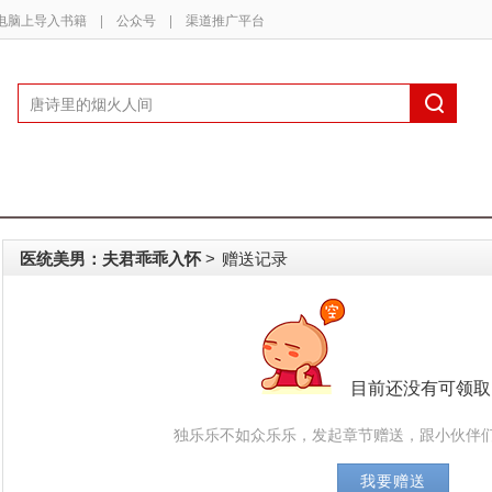
电脑上导入书籍
|
公众号
|
渠道推广平台
医统美男：夫君乖乖入怀
赠送记录
>
目前还没有可领取
独乐乐不如众乐乐，发起章节赠送，跟小伙伴们
我要赠送