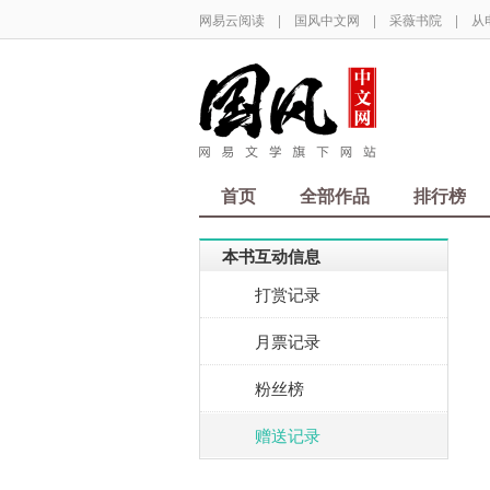
网易云阅读
|
国风中文网
|
采薇书院
|
从
首页
全部作品
排行榜
本书互动信息
打赏记录
月票记录
粉丝榜
赠送记录