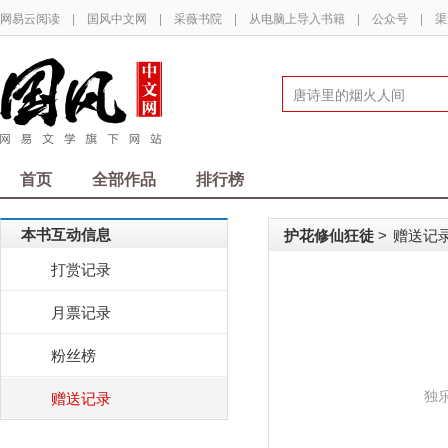
网易云阅读
|
国风中文网
|
采薇书院
|
从电脑上导入书籍
|
公众号
|
渠
首页
全部作品
排行榜
本书互动信息
护花修仙狂徒
赠送记
>
打赏记录
月票记录
粉丝榜
独
赠送记录