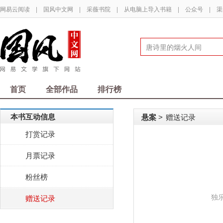
网易云阅读
|
国风中文网
|
采薇书院
|
从电脑上导入书籍
|
公众号
|
渠
首页
全部作品
排行榜
本书互动信息
悬案
赠送记录
>
打赏记录
月票记录
粉丝榜
独
赠送记录