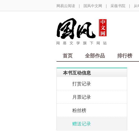
网易云阅读
|
国风中文网
|
采薇书院
|
从
首页
全部作品
排行榜
本书互动信息
打赏记录
月票记录
粉丝榜
赠送记录