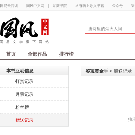
网易云阅读
|
国风中文网
|
采薇书院
|
从电脑上导入书籍
|
公众号
|
渠
首页
全部作品
排行榜
本书互动信息
鉴宝黄金手
赠送记录
>
打赏记录
月票记录
粉丝榜
独
赠送记录