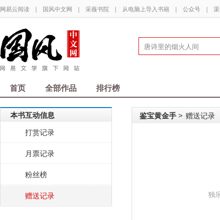
网易云阅读
|
国风中文网
|
采薇书院
|
从电脑上导入书籍
|
公众号
|
渠
首页
全部作品
排行榜
本书互动信息
鉴宝黄金手
赠送记录
>
打赏记录
月票记录
粉丝榜
独
赠送记录