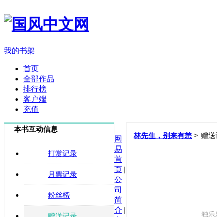
我的书架
首页
全部作品
排行榜
客户端
充值
本书互动信息
>
林先生，别来有恙
赠送
网
易
打赏记录
首
页
|
月票记录
公
司
粉丝榜
简
介
|
独乐
赠送记录