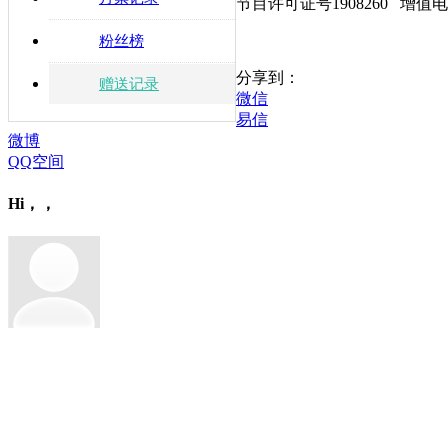
节目许可证号1908260 增值电
粉丝榜
分享到：
赠送记录
微信
易信
微博
QQ空间
Hi，，