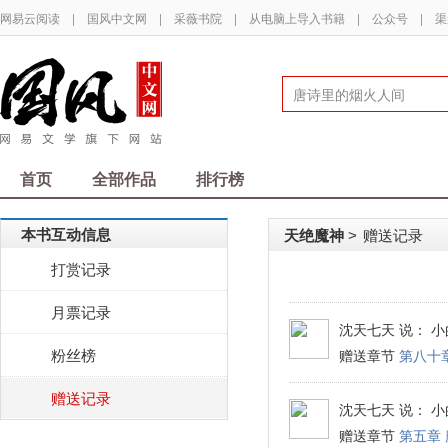
网易云阅读
|
国风中文网
|
采薇书院
|
从电脑上导入书籍
|
公众号
|
渠
首页
全部作品
排行榜
本书互动信息
天绝魔神
赠送记录
>
打赏记录
月票记录
沈天七天
说： 小
粉丝榜
赠送章节
第八十
赠送记录
沈天七天
说： 小
赠送章节
第五章