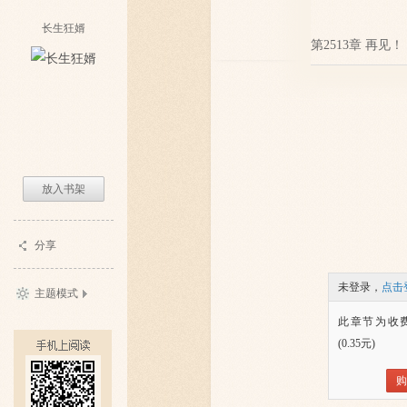
长生狂婿
第2513章 再见！
放入书架
分享
未登录，
点击
主题模式
此章节为收
(0.35元)
购