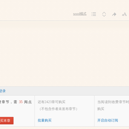
word模式
登录
费章节，需
35
阅点
还有2423章可购买
当阅读到收费章节
（不包含作者未发布章节）
购买
批量购买
开启自动订阅
买本章