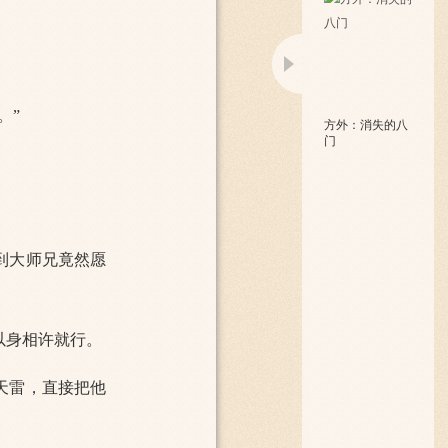
。”
方外：消失的八
门
到大师兄竟然愿
以身相许就行。
天雷，直接把他