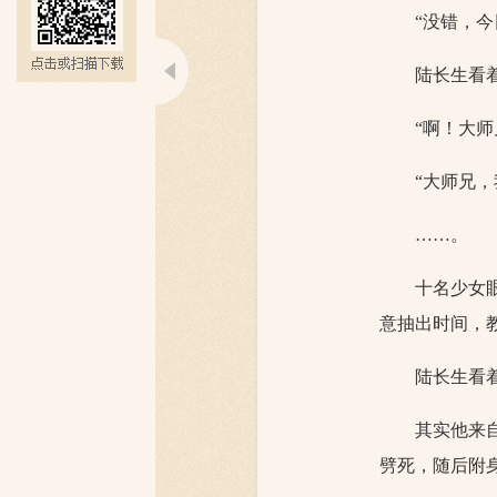
“没错，
陆长生看
“啊！大
“大师兄
……。
十名少女
意抽出时间，
陆长生看
其实他来
劈死，随后附