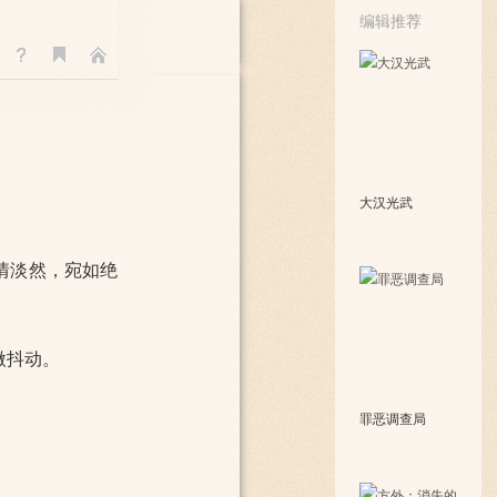
编辑推荐
大汉光武
情淡然，宛如绝
微抖动。
罪恶调查局