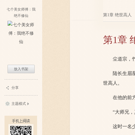
七个美女师傅：我
第1章 绝世高人
绝不修仙
第1章
尘道宗，
放入书架
陆长生眉
世高人。
分享
在他的前
主题模式
“大师兄，
这时一名