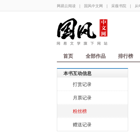
网易云阅读
|
国风中文网
|
采薇书院
|
从
首页
全部作品
排行榜
本书互动信息
打赏记录
月票记录
粉丝榜
赠送记录