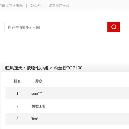
电脑上导入书籍
|
公众号
|
渠道推广平台
狂凤逆天：废物七小姐
粉丝榜TOP100
>
排名
昵称
sum***
1
朝雨江南
2
Tes*
3