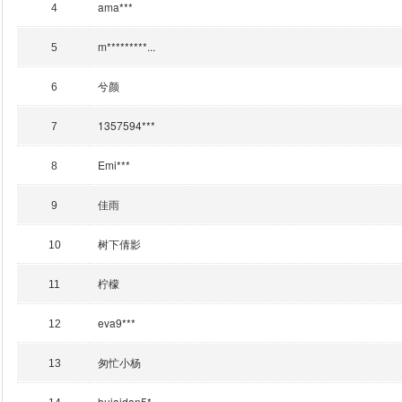
ama***
4
m*********...
5
兮颜
6
1357594***
7
Emi***
8
佳雨
9
树下倩影
10
柠檬
11
eva9***
12
匆忙小杨
13
huiaidan5*...