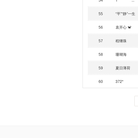
54
“平”“静”一生
55
袁开心 🐒
56
程继珠
57
珊瑚海
58
夏日薄荷
59
372*
60