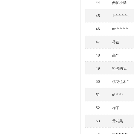
匆忙小杨
44
1*********...
45
m*********...
46
蓓蓓
47
高**
48
坚强的我
49
桃花也木兰
50
s******
51
梅子
52
黄花菜
53
1*********...