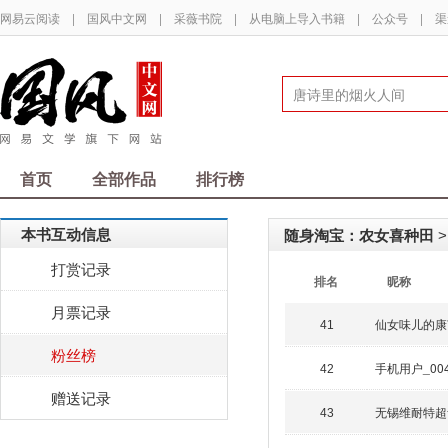
网易云阅读
|
国风中文网
|
采薇书院
|
从电脑上导入书籍
|
公众号
|
渠
首页
全部作品
排行榜
本书互动信息
随身淘宝：农女喜种田
>
打赏记录
排名
昵称
月票记录
仙女味儿的康
41
粉丝榜
手机用户_00
42
赠送记录
无锡维耐特超音
43