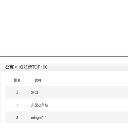
公寓
粉丝榜TOP100
>
排名
昵称
寒烟
1
天罡葫芦娃
2
mingm***
3