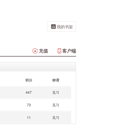
我的书架
充值
客户端
积分
称谓
447
见习
73
见习
11
见习