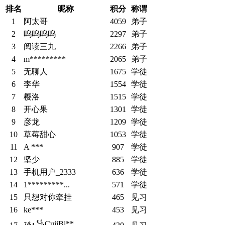
排名
昵称
积分
称谓
1
阿太哥
4059
弟子
2
呜呜呜呜
2297
弟子
3
阅读三九
2266
弟子
4
m*********
2065
弟子
5
无聊人
1675
学徒
6
李华
1554
学徒
7
樱洛
1515
学徒
8
开心果
1301
学徒
9
彦龙
1209
学徒
10
草莓甜心
1053
学徒
11
A ***
907
学徒
12
坚少
885
学徒
13
手机用户_2333
636
学徒
14
1*********...
571
学徒
15
只想对你牵挂
465
见习
16
ke***
453
见习
ᝰ꧁CuiiBi**...