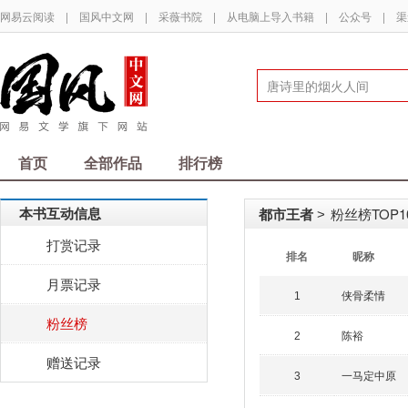
网易云阅读
|
国风中文网
|
采薇书院
|
从电脑上导入书籍
|
公众号
|
渠
首页
全部作品
排行榜
本书互动信息
都市王者
粉丝榜TOP1
>
打赏记录
排名
昵称
月票记录
侠骨柔情
1
粉丝榜
陈裕
2
赠送记录
一马定中原
3