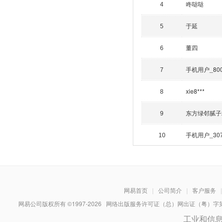
咚哒哒
4
于延
5
董四
6
手机用户_80
7
xie8***
8
东方绿邻腻子
9
手机用户_30
10
网易首页
|
公司简介
|
客户服务
|
网易公司版权所有 ©1997-
2026
网络出版服务许可证（总）网出证（粤）字第030
工业和信