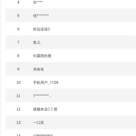
生****
4
优********
5
好运连连
6
鱼儿
7
叫露西的鹿
8
未命名
9
手机用户_1129
10
1*********...
11
葵顺米业  慧
12
一口苏
13
13609926**...