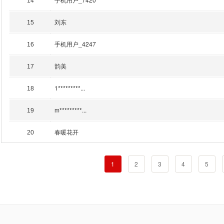
14
刘东
15
手机用户_4247
16
韵美
17
1*********...
18
m*********...
19
春暖花开
20
1
2
3
4
5