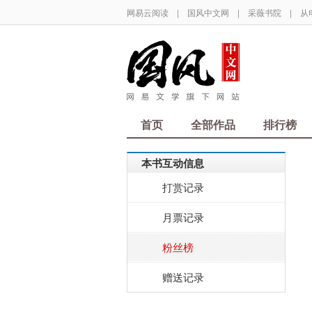
网易云阅读
|
国风中文网
|
采薇书院
|
从
首页
全部作品
排行榜
本书互动信息
打赏记录
月票记录
粉丝榜
赠送记录