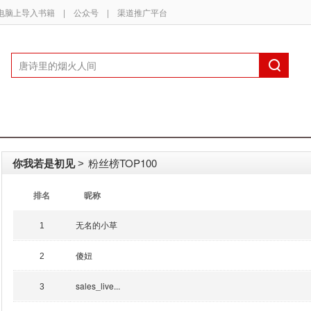
电脑上导入书籍
|
公众号
|
渠道推广平台
你我若是初见
粉丝榜TOP100
>
排名
昵称
无名的小草
1
傻妞
2
sales_live...
3