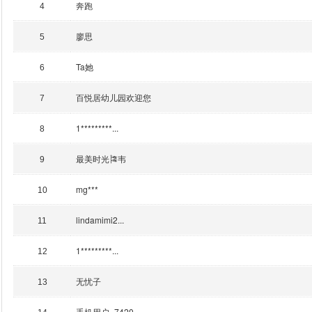
奔跑
4
廖思
5
Ta她
6
百悦居幼儿园欢迎您
7
1*********...
8
最美时光🎏韦
9
mg***
10
lindamimi2...
11
1*********...
12
无忧子
13
手机用户_7420