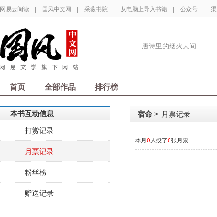
网易云阅读
|
国风中文网
|
采薇书院
|
从电脑上导入书籍
|
公众号
|
渠
首页
全部作品
排行榜
本书互动信息
宿命
月票记录
>
打赏记录
本月
0
人投了
0
张月票
月票记录
粉丝榜
赠送记录