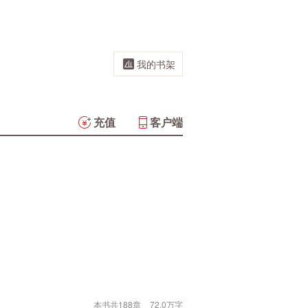
我的书架
充值
客户端
本书共188章
72.0万字