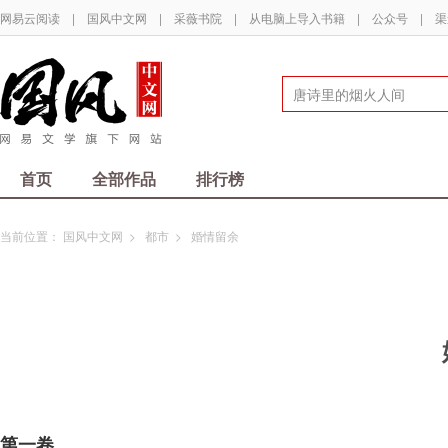
网易云阅读
|
国风中文网
|
采薇书院
|
从电脑上导入书籍
|
公众号
|
渠
首页
全部作品
排行榜
当前位置：
国风中文网
>
都市
>
婚情留余
第一卷