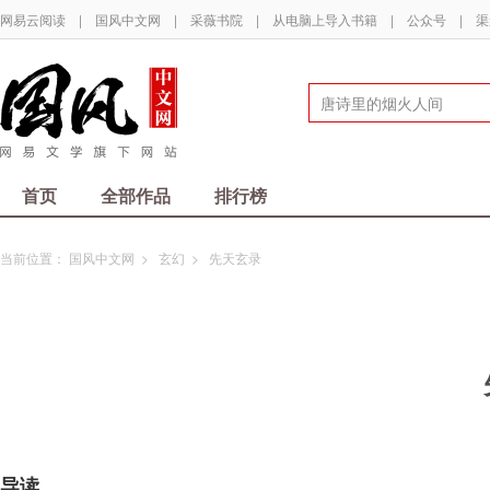
网易云阅读
|
国风中文网
|
采薇书院
|
从电脑上导入书籍
|
公众号
|
渠
首页
全部作品
排行榜
当前位置：
国风中文网
>
玄幻
>
先天玄录
导读