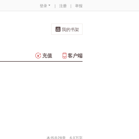
登录
|
注册
|
举报
我的书架
充值
客户端
本书共28章
6.0万字