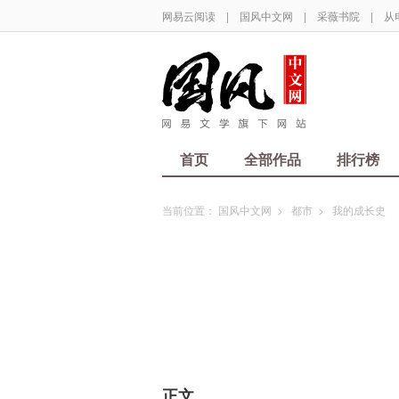
网易云阅读
|
国风中文网
|
采薇书院
|
从
首页
全部作品
排行榜
当前位置：
国风中文网
>
都市
>
我的成长史
正文