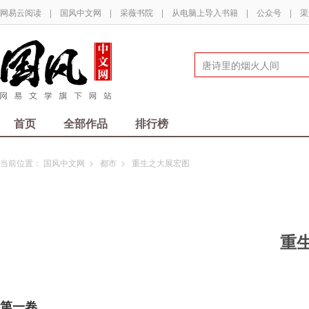
网易云阅读
|
国风中文网
|
采薇书院
|
从电脑上导入书籍
|
公众号
|
渠
首页
全部作品
排行榜
当前位置：
国风中文网
>
都市
>
重生之大展宏图
重
第一卷