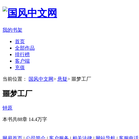
我的书架
首页
全部作品
排行榜
客户端
充值
当前位置：
国风中文网
>
悬疑
>
噩梦工厂
噩梦工厂
钟原
本书共88章
14.4万字
网易首页
|
公司简介
|
客户服务
|
相关法律
|
网站导航
|
客服电话