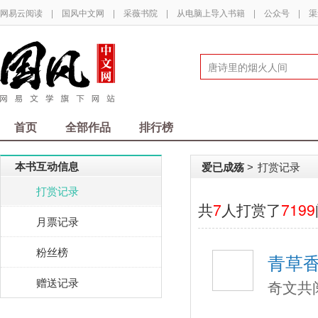
网易云阅读
|
国风中文网
|
采薇书院
|
从电脑上导入书籍
|
公众号
|
渠
首页
全部作品
排行榜
本书互动信息
爱已成殇
打赏记录
>
打赏记录
共
7
人打赏了
7199
月票记录
粉丝榜
青草
赠送记录
奇文共