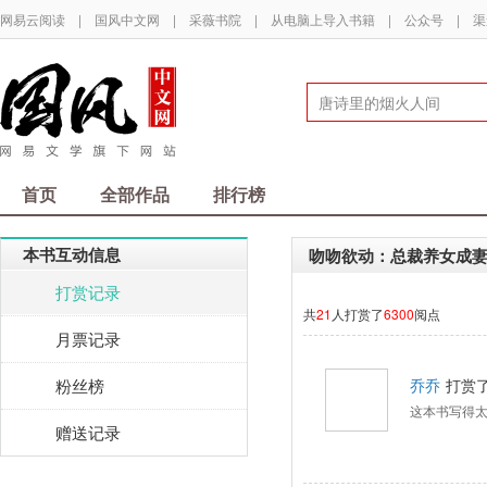
网易云阅读
|
国风中文网
|
采薇书院
|
从电脑上导入书籍
|
公众号
|
渠
首页
全部作品
排行榜
本书互动信息
吻吻欲动：总裁养女成
打赏记录
共
21
人打赏了
6300
阅点
月票记录
粉丝榜
乔乔
打赏
这本书写得
赠送记录