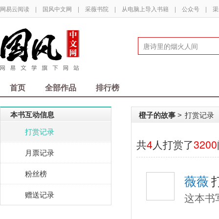
网易云阅读
|
国风中文网
|
采薇书院
|
从电脑上导入书籍
|
公众号
|
渠
首页
全部作品
排行榜
本书互动信息
橙子的故事
打赏记录
>
打赏记录
共
4
人打赏了
3200
月票记录
粉丝榜
薇薇
赠送记录
这本书