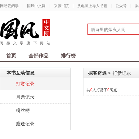
网易云阅读
|
国风中文网
|
采薇书院
|
从电脑上导入书籍
|
公众号
|
渠
首页
全部作品
排行榜
本书互动信息
探客奇遇
打赏记录
>
打赏记录
共
0
人打赏了
0
阅点
月票记录
粉丝榜
赠送记录