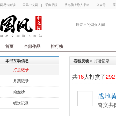
网易云阅读
|
国风中文网
|
采薇书院
|
从电脑上导入书籍
|
公众号
|
渠
首页
全部作品
排行榜
本书互动信息
吞噬灵魂
打赏记录
>
打赏记录
共
18
人打赏了
292
月票记录
粉丝榜
战地
赠送记录
奇文共