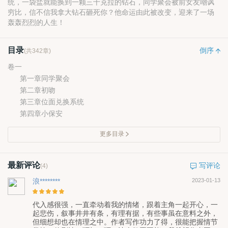
统，一袋盐就能换到一颗三十克拉的钻石，同学聚会被前女友嘲讽
穷比，信不信我拿大钻石砸死你？他命运由此被改变，迎来了一场
轰轰烈烈的人生！
目录
倒序
(共342章)
卷一
第一章同学聚会
第二章初吻
第三章位面兑换系统
第四章小保安
更多目录
最新评论
写评论
(4)
浪********
2023-01-13
代入感很强，一直牵动着我的情绪，跟着主角一起开心，一
起悲伤，叙事井井有条，有理有据，有些事虽在意料之外，
但细想却也在情理之中。作者写作功力了得，很能把握情节