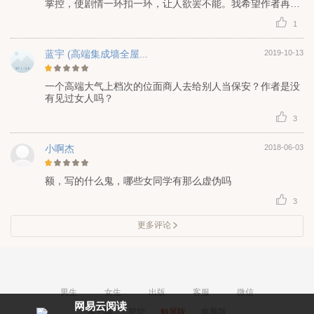
掌控，使剧情一环扣一环，让人欲罢不能。我希望作者再接
再励，继续书写更精彩的片断，生活是在人生经历，与感悟
1
学习中成长起来的。需要慢慢的经历慢慢的长大，看书不只
能观其表面，可以在里面学到很多独到的见识与知识精华所
在，不要浪费了时间，负了自己，错过了一本好书“励志前
蓝宇 (高端集成墙全屋...
2019-10-13
行，不负韶华”。
一个高端大气上档次的位面商人去给别人当保安？作者是没
有见过女人吗？
3
小啊杰
2018-06-03
额，写的什么鬼，哪些女同学有那么虚伪吗
3
更多评论
男生
女生
出版
客服
微信
网易云阅读
客户端
帮助
触屏版
电脑版