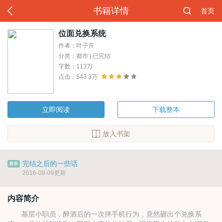
书籍详情
首页
位面兑换系统
作者：叶子开
分类：都市 | 已完结
字数：113万
点击：543.3万
立即阅读
下载整本
放入书架
完结之后的一些话
2016-09-09更新
内容简介
基层小职员，醉酒后的一次摔手机行为，竟然砸出个兑换系