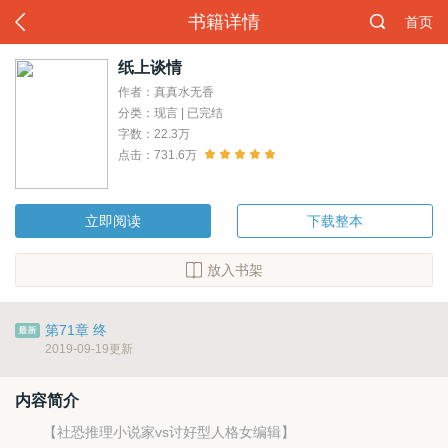
书籍详情
首页
纸上谈情
作者：真真水无香
分类：现言 | 已完结
字数：22.3万
点击：731.6万
立即阅读
下载整本
放入书架
第71章 终
2019-09-19更新
内容简介
【社恐推理小说家vs讨好型人格女编辑】