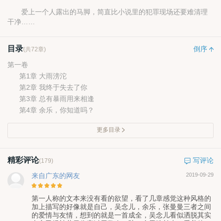
爱上一个人露出的马脚，简直比小说里的犯罪现场还要难清理
干净……
目录
倒序
(共72章)
第一卷
第1章 大雨滂沱
第2章 我终于失去了你
第3章 总有暴雨用来相逢
第4章 余乐，你知道吗？
更多目录
精彩评论
写评论
(179)
来自广东的网友
2019-09-29
第一人称的文本来没有看的欲望，看了几章感觉这种风格的
加上描写的好像就是自己，吴念儿，余乐，张曼曼三者之间
的爱情与友情，想到的就是一首成全，吴念儿看似洒脱其实