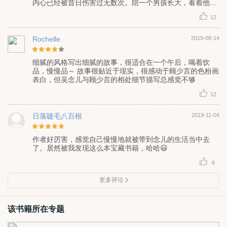
内心已经被昔日伤害过无数次。陪一个男孩长大，看着他喜
欢上另外一个人。一开始看觉得女主就是很普通的一个人，
12
后面越看越有意思越看越香，特别是人际交往关系特别棒，
会聊天仿佛是与生俱来的一种本领，给人的第一感觉就已经
很好。第一次耐心看完小说，并且想评论很多很多，可惜文
Rochelle
2019-08-14
笔有限表达不出内心所想说的种种。打算看这篇文的朋友一
定要耐心看完哦
细腻的风格写出细腻的故事，很适合在一个午后，喝着饮
品，慢慢品～ 故事很贴近于现实，很感动于顾少言的色粉画
表白，但吴念儿与顾少言的相处细节描写总感觉不够
12
日落睫毛八百根
2019-11-04
作者好厉害，感觉自己慢慢地就被带到念儿的生活当中去
了。居然被我发现这么本宝藏书籍，哈哈😃
8
更多评论
该书籍所在专题